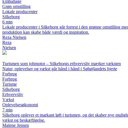
Emballage
Grøn omstilling
Lokale producenter
Silkeborg
6 min
Lokale producenter i Silkeborg går forrest i den grønne omstilling me
produktion kan skabe både værdi og inspiration.
Reza Nielsen
Reza
Nielsen
Turismen som jobmotor – Silkeborgs erhvervsliv mærker væksten
Natur, oplevelser og vækst går hånd i hånd i Søhøjlandets hjerte
Forbrug
Forbrug
Turisme
Silkeborg
Erhvervsliv
Vækst
Oplevelsesøkonomi
7 min
Silkeborg oplever et markant løft i turismen, og det skaber nye muligh
vækst og beskæftigelse.
Malene Jensen