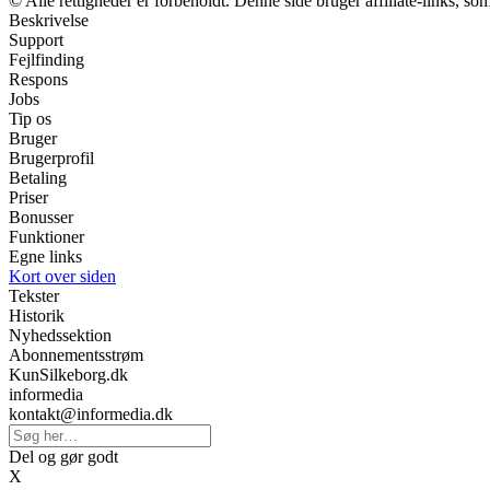
© Alle rettigheder er forbeholdt. Denne side bruger affiliate-links, so
Beskrivelse
Support
Fejlfinding
Respons
Jobs
Tip os
Bruger
Brugerprofil
Betaling
Priser
Bonusser
Funktioner
Egne links
Kort over siden
Tekster
Historik
Nyhedssektion
Abonnementsstrøm
KunSilkeborg.dk
informedia
kontakt@informedia.dk
Del og gør godt
X