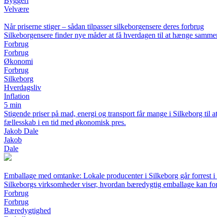
Byggeri
Velvære
Når priserne stiger – sådan tilpasser silkeborgensere deres forbrug
Silkeborgensere finder nye måder at få hverdagen til at hænge sammen,
Forbrug
Forbrug
Økonomi
Forbrug
Silkeborg
Hverdagsliv
Inflation
5 min
Stigende priser på mad, energi og transport får mange i Silkeborg til 
fællesskab i en tid med økonomisk pres.
Jakob Dale
Jakob
Dale
Emballage med omtanke: Lokale producenter i Silkeborg går forrest i
Silkeborgs virksomheder viser, hvordan bæredygtig emballage kan for
Forbrug
Forbrug
Bæredygtighed