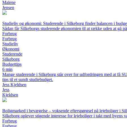
Malene
Jensen
Studieliv og økonomi: Studerende i Silkeborg finder balancen i budget
Sådan får Silkeborgs studerende økonomien til at række uden at gå p
Forbrug
Forbrug
Studieliv
Økonomi
Studerende
Silkeborg
Budgettips
6 min
Mange studerende i Silkeborg står over for udfordringen med at få SU’
tips til et sundt studiebudget.
Jess Kjeldsen
Jess
Kjeldsen
Boligmarked i bevægelse – voksende efterspørgsel på lejeboliger i Si
Silkeborg oplever stigende interesse for lejeboliger i takt med byens væ
Forbrug
Forbrug