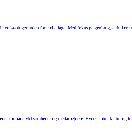
d nye løsninger inden for emballage. Med fokus på genbrug, cirkulære m
eder for både virksomheder og medarbejdere. Byens natur, kultur og invest