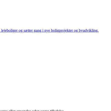
 lejeboliger og sætter gang i nye boligprojekter og byudvikling.