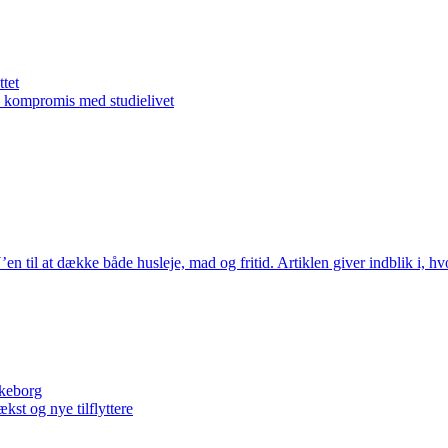
tet
å kompromis med studielivet
en til at dække både husleje, mad og fritid. Artiklen giver indblik i, 
lkeborg
kst og nye tilflyttere