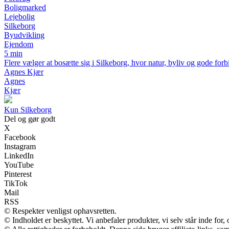
Boligmarked
Lejebolig
Silkeborg
Byudvikling
Ejendom
5 min
Flere vælger at bosætte sig i Silkeborg, hvor natur, byliv og gode for
Agnes Kjær
Agnes
Kjær
Kun Silkeborg
Del og gør godt
X
Facebook
Instagram
LinkedIn
YouTube
Pinterest
TikTok
Mail
RSS
© Respekter venligst ophavsretten.
© Indholdet er beskyttet. Vi anbefaler produkter, vi selv står inde fo