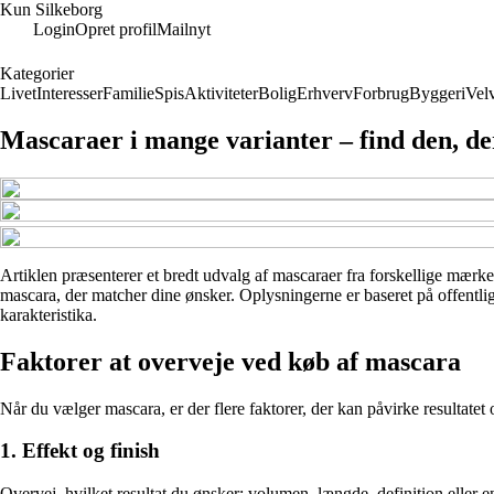
Kun Silkeborg
Login
Opret profil
Mailnyt
Kategorier
Livet
Interesser
Familie
Spis
Aktiviteter
Bolig
Erhverv
Forbrug
Byggeri
Vel
Mascaraer i mange varianter – find den, der
Artiklen præsenterer et bredt udvalg af mascaraer fra forskellige mærker
mascara, der matcher dine ønsker. Oplysningerne er baseret på offentligt
karakteristika.
Faktorer at overveje ved køb af mascara
Når du vælger mascara, er der flere faktorer, der kan påvirke resultatet
1. Effekt og finish
Overvej, hvilket resultat du ønsker: volumen, længde, definition elle