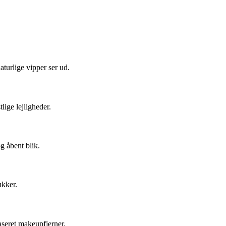
aturlige vipper ser ud.
lige lejligheder.
g åbent blik.
ukker.
aseret makeupfjerner.