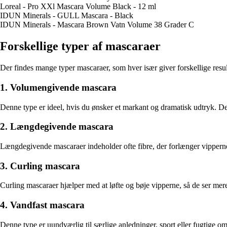
Loreal - Pro XXl Mascara Volume Black - 12 ml
IDUN Minerals - GULL Mascara - Black
IDUN Minerals - Mascara Brown Vatn Volume 38 Grader C
Forskellige typer af mascaraer
Der findes mange typer mascaraer, som hver især giver forskellige resul
1. Volumengivende mascara
Denne type er ideel, hvis du ønsker et markant og dramatisk udtryk. Den 
2. Længdegivende mascara
Længdegivende mascaraer indeholder ofte fibre, der forlænger vipperne vi
3. Curling mascara
Curling mascaraer hjælper med at løfte og bøje vipperne, så de ser me
4. Vandfast mascara
Denne type er uundværlig til særlige anledninger, sport eller fugtige o