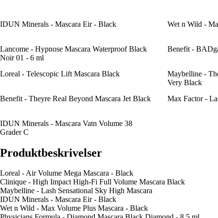
IDUN Minerals - Mascara Eir - Black
Wet n Wild - Ma
Lancome - Hypnose Mascara Waterproof Black
Benefit - BAD
Noir 01 - 6 ml
Loreal - Telescopic Lift Mascara Black
Maybelline - Th
Very Black
Benefit - Theyre Real Beyond Mascara Jet Black
Max Factor - La
IDUN Minerals - Mascara Vatn Volume 38
Grader C
Produktbeskrivelser
Loreal - Air Volume Mega Mascara - Black
Clinique - High Impact High-Fi Full Volume Mascara Black
Maybelline - Lash Sensational Sky High Mascara
IDUN Minerals - Mascara Eir - Black
Wet n Wild - Max Volume Plus Mascara - Black
Physicians Formula - Diamond Mascara Black Diamond - 8,5 ml