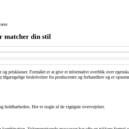
være
 matcher din stil
 og prisklasser. Formålet er at give et informativt overblik over egensk
 tilgængelige beskrivelser fra producenter og forhandlere og er opsummer
 og holdbarheden. Her er nogle af de vigtigste overvejelser.
r en kombination. Volumengivende mascaraer har ofte en tykkere formel 