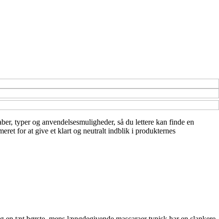
aber, typer og anvendelsesmuligheder, så du lettere kan finde en
et for at give et klart og neutralt indblik i produkternes
og en tæt børste, mens længdegivende mascaraer typisk har en slankere