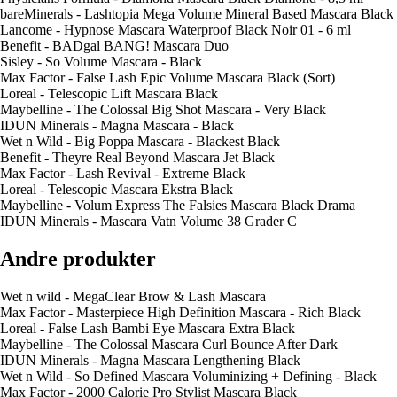
bareMinerals - Lashtopia Mega Volume Mineral Based Mascara Black
Lancome - Hypnose Mascara Waterproof Black Noir 01 - 6 ml
Benefit - BADgal BANG! Mascara Duo
Sisley - So Volume Mascara - Black
Max Factor - False Lash Epic Volume Mascara Black (Sort)
Loreal - Telescopic Lift Mascara Black
Maybelline - The Colossal Big Shot Mascara - Very Black
IDUN Minerals - Magna Mascara - Black
Wet n Wild - Big Poppa Mascara - Blackest Black
Benefit - Theyre Real Beyond Mascara Jet Black
Max Factor - Lash Revival - Extreme Black
Loreal - Telescopic Mascara Ekstra Black
Maybelline - Volum Express The Falsies Mascara Black Drama
IDUN Minerals - Mascara Vatn Volume 38 Grader C
Andre produkter
Wet n wild - MegaClear Brow & Lash Mascara
Max Factor - Masterpiece High Definition Mascara - Rich Black
Loreal - False Lash Bambi Eye Mascara Extra Black
Maybelline - The Colossal Mascara Curl Bounce After Dark
IDUN Minerals - Magna Mascara Lengthening Black
Wet n Wild - So Defined Mascara Voluminizing + Defining - Black
Max Factor - 2000 Calorie Pro Stylist Mascara Black